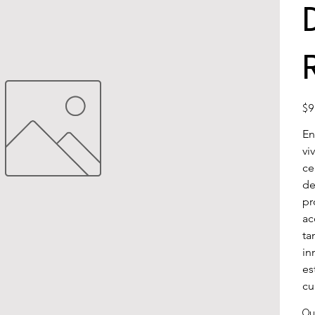
Pric
$9
En
vi
ce
de
pr
ac
ta
in
es
cu
Qu