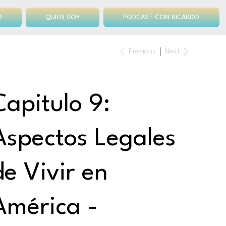
O
QUIEN SOY
PODCAST CON RICARDO
Previous
Next
Capitulo 9:
Aspectos Legales
de Vivir en
América -